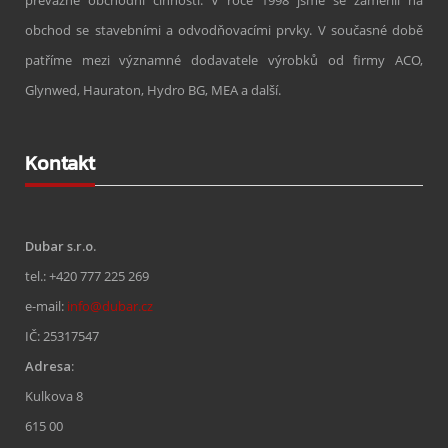
převážně obchodní činností. V roce 1998 jsme se zaměřili na
obchod se stavebními a odvodňovacími prvky. V současné době
patříme mezi významné dodavatele výrobků od firmy ACO,
Glynwed, Hauraton, Hydro BG, MEA a další.
Kontakt
Dubar s.r.o.
tel.: +420 777 225 269
e-mail:
info@dubar.cz
IČ: 25317547
Adresa
:
Kulkova 8
615 00