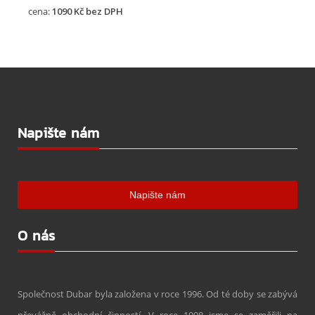
cena:
10
90 Kč bez DPH
Napište nám
O nás
Společnost Dubar byla založena v roce 1996. Od té doby se zabývá