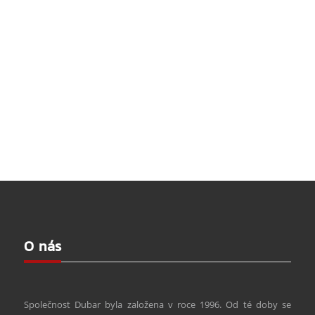
O nás
Společnost Dubar byla založena v roce 1996. Od té doby se