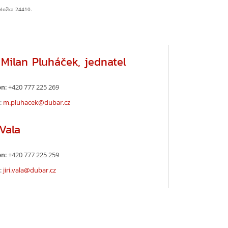
vložka 24410.
 Milan Pluháček, jednatel
n:
+420 777 225 269
:
m.pluhacek@dubar.cz
 Vala
n:
+420 777 225 259
:
jiri.vala@dubar.cz