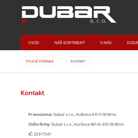
ÚVOD
NÁŠ SORTIMENT
O NÁS
DODA
TITULNÍ STRÁNKA
KONTAKT
Kontakt
Provozovna:
Dubar s.r.o., Kulkova 8 615 00 Brno
Sídlo firmy:
Dubar s.r.o., Kuršova 981/6, 635 00 Brno
IČ:
25317547