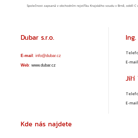
Společnost zapsaná v obchodním rejstříku Krajského soudu v Brně, oddíl C 
Dubar s.r.o.
Ing.
Telefo
E-mail
:
info@dubar.cz
E-mail
Web
:
www.dubar.cz
Jiří
Telefo
E-mail
Kde nás najdete