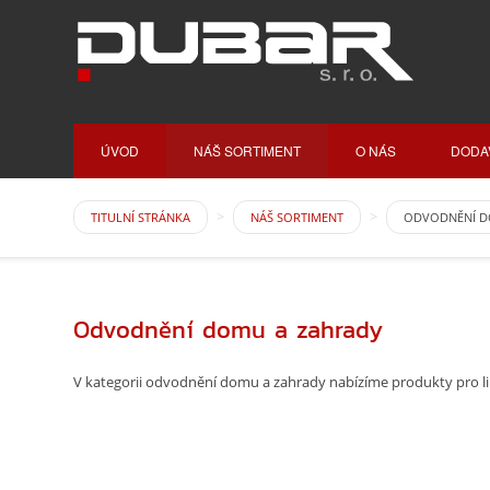
ÚVOD
NÁŠ SORTIMENT
O NÁS
DODA
TITULNÍ STRÁNKA
NÁŠ SORTIMENT
ODVODNĚNÍ D
Odvodnění domu a zahrady
V kategorii odvodnění domu a zahrady nabízíme produkty pro l