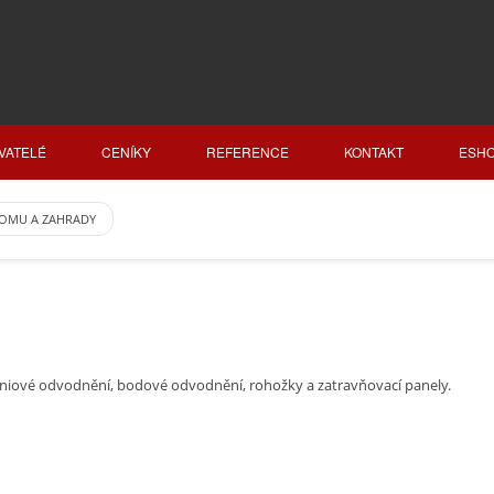
VATELÉ
CENÍKY
REFERENCE
KONTAKT
ESH
OMU A ZAHRADY
iniové odvodnění, bodové odvodnění, rohožky a zatravňovací panely.