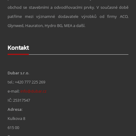
obchod se stavebními a odvodňovacími prvky. V současné době
patříme mezi významné dodavatele výrobků od firmy ACO,
Glynwed, Hauraton, Hydro BG, MEA a další.
Kontakt
Dubar s.r.o.
tel.: +420 777 225 269
e-mail:
info@dubar.cz
IČ: 25317547
Adresa
:
Kulkova 8
615 00