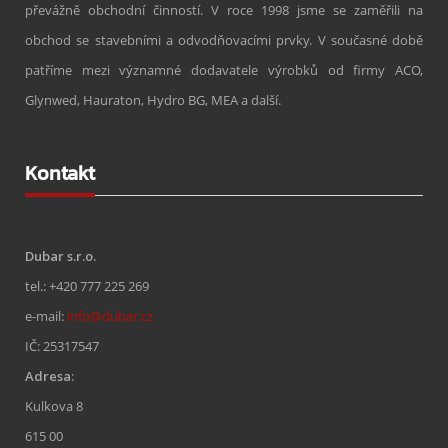
převážně obchodní činností. V roce 1998 jsme se zaměřili na
obchod se stavebními a odvodňovacími prvky. V současné době
patříme mezi významné dodavatele výrobků od firmy ACO,
Glynwed, Hauraton, Hydro BG, MEA a další.
Kontakt
Dubar s.r.o.
tel.: +420 777 225 269
e-mail:
info@dubar.cz
IČ: 25317547
Adresa
:
Kulkova 8
615 00