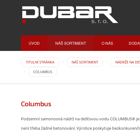
ÚVOD
NÁŠ SORTIMENT
O NÁS
DODA
TITULNÍ STRÁNKA
NÁŠ SORTIMENT
NÁDRŽE NA D
COLUMBUS
Columbus
Podzemní samonosná nádrž na dešťovou vodu COLUMBUS® je mono
není třeba žádné betonování. Výrobce poskytuje bezkonkurenční