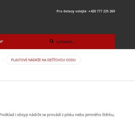
Pro dotazy volejte: +420 777 225 269
OP
PLASTOVÉ NÁDRŽE NA DEŠŤOVOU VODU
dklad i obsyp nádrže se provádí z písku nebo jemného štěrku,