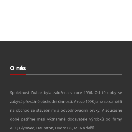
O nás
Společnost Dubar byla založena v roce 1996. Od té doby se
zabývá převážně obchodní činností. V roce 1998 jsme se zaměřili
na obchod se stavebními a odvodňovacími prvky. V současné
době patříme mezi významné dodavatele výrobků od firmy
ACO, Glynwed, Hauraton, Hydro BG, MEA a další.