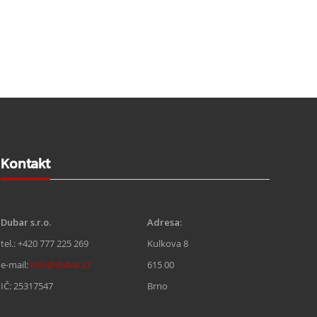
Kontakt
Dubar s.r.o.
Adresa
:
tel.: +420 777 225 269
Kulkova 8
e-mail:
info@dubar.cz
615 00
IČ: 25317547
Brno