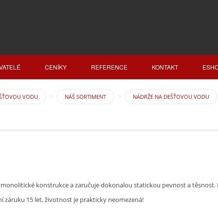
VATELÉ
CENÍKY
REFERENCE
KONTAKT
ESH
EŠŤOVOU VODU
NÁŠ SORTIMENT
NÁDRŽE NA DEŠŤOVOU VODU
litické konstrukce a zaručuje dokonalou statickou pevnost a těsnost. Po
 záruku 15 let, životnost je prakticky neomezená!