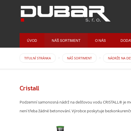
ÚVOD
NÁŠ SORTIMENT
O NÁS
DODA
TITULNÍ STRÁNKA
NÁŠ SORTIMENT
NÁDRŽE NA D
Cristall
Podzemní samonosná nádrž na dešťovou vodu CRISTALL® je monol
není třeba žádné betonování. Výrobce poskytuje bezkonkurenční