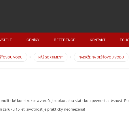
VATELÉ
CENÍKY
REFERENCE
KONTAKT
ESH
EŠŤOVOU VODU
NÁŠ SORTIMENT
NÁDRŽE NA DEŠŤOVOU VODU
itické konstrukce a zaručuje dokonalou statickou pevnost a těsnost. Pod
 záruku 15 let, životnost je prakticky neomezená!