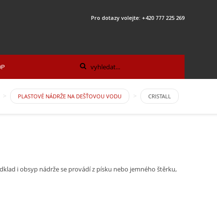
Pro dotazy volejte: +420 777 225 269
OP
PLASTOVÉ NÁDRŽE NA DEŠŤOVOU VODU
CRISTALL
klad i obsyp nádrže se provádí z písku nebo jemného štěrku,