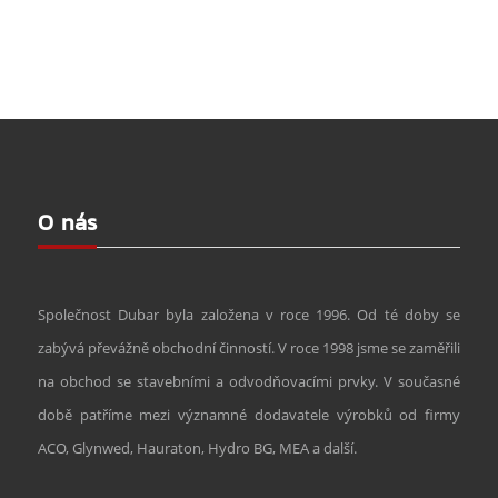
O nás
Společnost Dubar byla založena v roce 1996. Od té doby se
zabývá převážně obchodní činností. V roce 1998 jsme se zaměřili
na obchod se stavebními a odvodňovacími prvky. V současné
době patříme mezi významné dodavatele výrobků od firmy
ACO, Glynwed, Hauraton, Hydro BG, MEA a další.