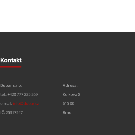
Kontakt
Dubar s.r.o.
Adresa
:
tel.: +420 777 225 269
Kulkova 8
e-mail:
info@dubar.cz
615 00
IČ: 25317547
Brno