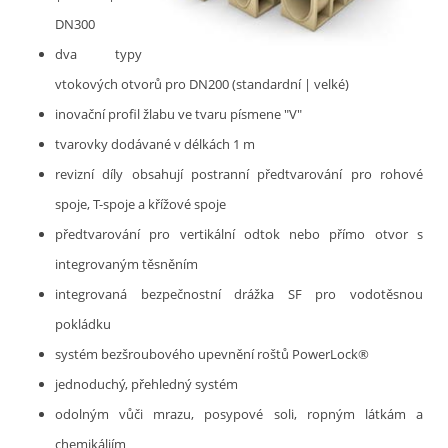
DN300
dva typy
vtokových otvorů pro DN200 (standardní | velké)
inovační profil žlabu ve tvaru písmene "V"
tvarovky dodávané v délkách 1 m
revizní díly obsahují postranní předtvarování pro rohové
spoje, T-spoje a křížové spoje
předtvarování pro vertikální odtok nebo přímo otvor s
integrovaným těsněním
integrovaná bezpečnostní drážka SF pro vodotěsnou
pokládku
systém bezšroubového upevnění roštů PowerLock®
jednoduchý, přehledný systém
odolným vůči mrazu, posypové soli, ropným látkám a
chemikáliím