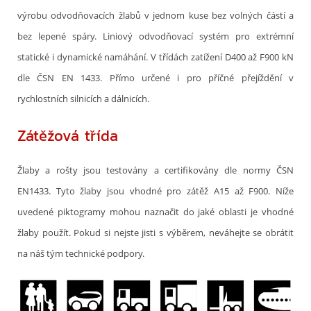
výrobu odvodňovacích žlabů v jednom kuse bez volných částí a
bez lepené spáry. Liniový odvodňovací systém pro extrémní
statické i dynamické namáhání. V třídách zatížení D400 až F900 kN
dle ČSN EN 1433. Přímo určené i pro příčné přejíždění v
rychlostních silnicích a dálnicích.
Zátěžová třída
Žlaby a rošty jsou testovány a certifikovány dle normy ČSN
EN1433. Tyto žlaby jsou vhodné pro zátěž A15 až F900. Níže
uvedené piktogramy mohou naznačit do jaké oblasti je vhodné
žlaby použít. Pokud si nejste jisti s výběrem, neváhejte se obrátit
na náš tým technické podpory.