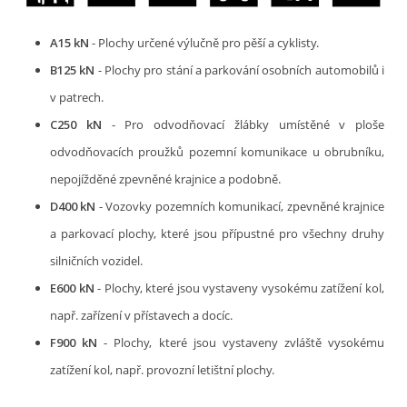
A15 kN
- Plochy určené výlučně pro pěší a cyklisty.
B125 kN
- Plochy pro stání a parkování osobních automobilů i
v patrech.
C250 kN
- Pro odvodňovací žlábky umístěné v ploše
odvodňovacích proužků pozemní komunikace u obrubníku,
nepojížděné zpevněné krajnice a podobně.
D400 kN
- Vozovky pozemních komunikací, zpevněné krajnice
a parkovací plochy, které jsou přípustné pro všechny druhy
silničních vozidel.
E600 kN
- Plochy, které jsou vystaveny vysokému zatížení kol,
např. zařízení v přístavech a docíc.
F900 kN
- Plochy, které jsou vystaveny zvláště vysokému
zatížení kol, např. provozní letištní plochy.