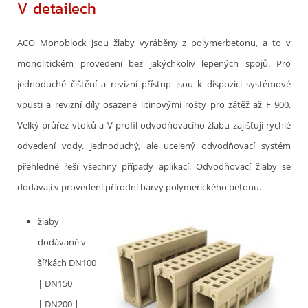
V detailech
ACO Monoblock jsou žlaby vyráběny z polymerbetonu, a to v
monolitickém provedení bez jakýchkoliv lepených spojů. Pro
jednoduché čištění a revizní přístup jsou k dispozici systémové
vpusti a revizní díly osazené litinovými rošty pro zátěž až F 900.
Velký průřez vtoků a V-profil odvodňovacího žlabu zajišťují rychlé
odvedení vody. Jednoduchý, ale ucelený odvodňovací systém
přehledně řeší všechny případy aplikací. Odvodňovací žlaby se
dodávají v provedení přírodní barvy polymerického betonu.
žlaby
dodávané v
šířkách DN100
| DN150
| DN200 |