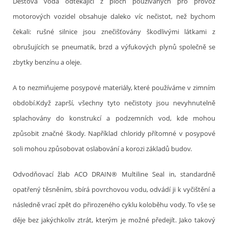
Dešťová voda odtékající z ploch používaných pro provoz
motorových vozidel obsahuje daleko víc nečistot, než bychom
čekali: rušné silnice jsou znečišťovány škodlivými látkami z
obrušujících se pneumatik, brzd a výfukových plynů společně se
zbytky benzínu a oleje.
A to nezmiňujeme posypové materiály, které používáme v zimním
období.Když zaprší, všechny tyto nečistoty jsou nevyhnutelně
splachovány do konstrukcí a podzemních vod, kde mohou
způsobit značné škody. Například chloridy přítomné v posypové
soli mohou způsobovat oslabování a korozi základů budov.
Odvodňovací žlab ACO DRAIN® Multiline Seal in, standardně
opatřený těsněním, sbírá povrchovou vodu, odvádí ji k vyčištění a
následně vrací zpět do přirozeného cyklu koloběhu vody. To vše se
děje bez jakýchkoliv ztrát, kterým je možné předejít. Jako takový