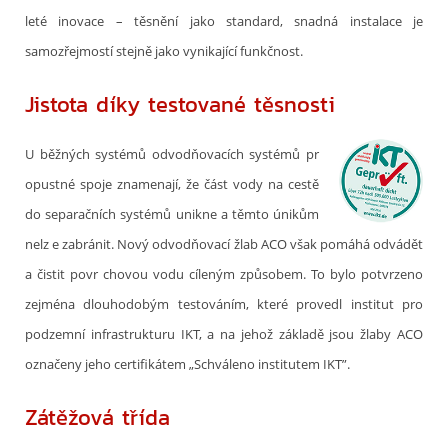
leté inovace – těsnění jako standard, snadná instalace je
samozřejmostí stejně jako vynikající funkčnost.
Jistota díky testované těsnosti
U běžných systémů odvodňovacích systémů pr
opustné spoje znamenají, že část vody na cestě
do separačních systémů unikne a těmto únikům
nelz e zabránit. Nový odvodňovací žlab ACO však pomáhá odvádět
a čistit povr chovou vodu cíleným způsobem. To bylo potvrzeno
zejména dlouhodobým testováním, které provedl institut pro
podzemní infrastrukturu IKT, a na jehož základě jsou žlaby ACO
označeny jeho certifikátem „Schváleno institutem IKT”.
Zátěžová třída