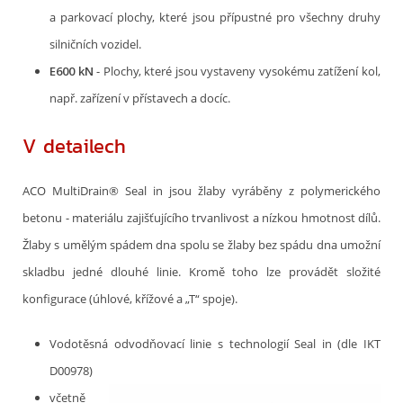
a parkovací plochy, které jsou přípustné pro všechny druhy
silničních vozidel.
E600 kN
- Plochy, které jsou vystaveny vysokému zatížení kol,
např. zařízení v přístavech a docíc.
V detailech
ACO MultiDrain® Seal in jsou žlaby vyráběny z polymerického
betonu - materiálu zajišťujícího trvanlivost a nízkou hmotnost dílů.
Žlaby s umělým spádem dna spolu se žlaby bez spádu dna umožní
skladbu jedné dlouhé linie. Kromě toho lze provádět složité
konfigurace (úhlové, křížové a „T“ spoje).
Vodotěsná odvodňovací linie s technologií Seal in (dle IKT
D00978)
včetně