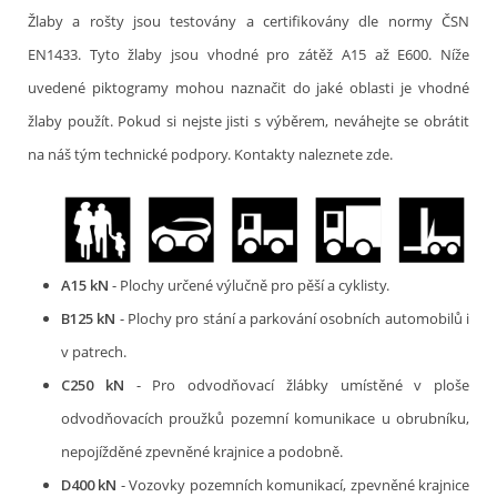
Žlaby a rošty jsou testovány a certifikovány dle normy ČSN
EN1433. Tyto žlaby jsou vhodné pro zátěž A15 až E600. Níže
uvedené piktogramy mohou naznačit do jaké oblasti je vhodné
žlaby použít. Pokud si nejste jisti s výběrem, neváhejte se obrátit
na náš tým technické podpory. Kontakty naleznete zde.
A15 kN
- Plochy určené výlučně pro pěší a cyklisty.
B125 kN
- Plochy pro stání a parkování osobních automobilů i
v patrech.
C250 kN
- Pro odvodňovací žlábky umístěné v ploše
odvodňovacích proužků pozemní komunikace u obrubníku,
nepojížděné zpevněné krajnice a podobně.
D400 kN
- Vozovky pozemních komunikací, zpevněné krajnice