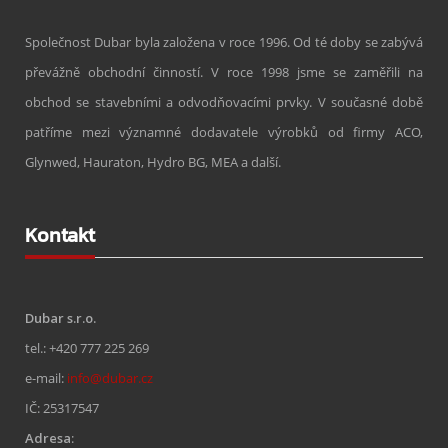
Společnost Dubar byla založena v roce 1996. Od té doby se zabývá
převážně obchodní činností. V roce 1998 jsme se zaměřili na
obchod se stavebními a odvodňovacími prvky. V současné době
patříme mezi významné dodavatele výrobků od firmy ACO,
Glynwed, Hauraton, Hydro BG, MEA a další.
Kontakt
Dubar s.r.o.
tel.: +420 777 225 269
e-mail:
info@dubar.cz
IČ: 25317547
Adresa
: