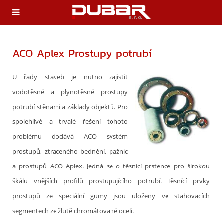
ACO Aplex Prostupy potrubí
U řady staveb je nutno zajistit
vodotěsné a plynotěsné prostupy
potrubí stěnami a základy objektů. Pro
spolehlivé a trvalé řešení tohoto
problému dodává ACO systém
prostupů, ztraceného bednění, pažnic
a prostupů ACO Aplex. Jedná se o těsnící prstence pro širokou
škálu vnějších profilů prostupujícího potrubí. Těsnící prvky
prostupů ze speciální gumy jsou uloženy ve stahovacích
segmentech ze žlutě chromátované oceli.