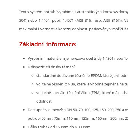
Tento systém potrubí vyrábíme z austenitických korozovzdorných
304) nebo 1.4404, popř. 1.4571 (AISI 316, resp. AISI 316Ti). 
maximální životnosti a korozní odolnosti pasivovány v mořící láz
Základní informace:
Výrobním materiálem je nerezová ocel třídy 1.4301 nebo 1.
K dispozici tři druhy těsnění:
standardně dodávané těsnění z EPDM, které je vhodné
volitelné těsnění z NBR, které je vhodné zejména na t
volitelně speciální těsnění Viton (FPM), které má nad
odolnost
Dostupné v dimenzích DN 50, 70, 100, 125, 150, 200, 250 a n
potrubí 50mm, 75mm, 110mm, 125mm, 160mm, 200mm, 
Délky trubek od 150mm do 6 000mm