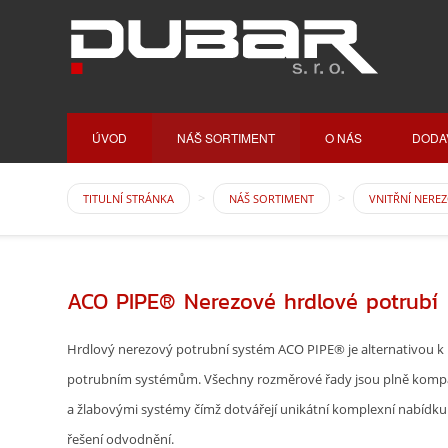
ÚVOD
NÁŠ SORTIMENT
O NÁS
DODA
TITULNÍ STRÁNKA
NÁŠ SORTIMENT
VNITŘNÍ NERE
ACO PIPE® Nerezové hrdlové potrubí
Hrdlový nerezový potrubní systém ACO PIPE® je alternativou k
potrubním systémům. Všechny rozměrové řady jsou plně kompa
a žlabovými systémy čímž dotvářejí unikátní komplexní nabídk
řešení odvodnění.