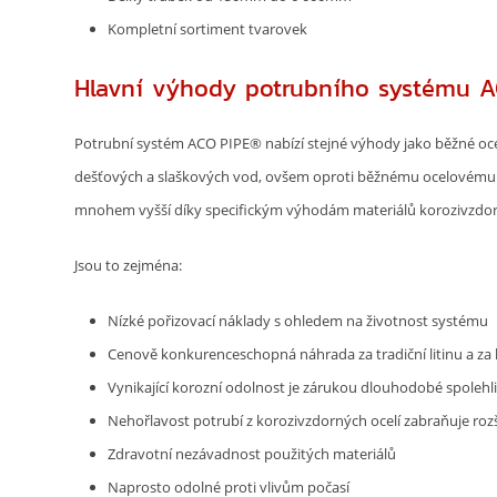
Kompletní sortiment tvarovek
Hlavní výhody potrubního systému A
Potrubní systém ACO PIPE® nabízí stejné výhody jako běžné oc
dešťových a slaškových vod, ovšem oproti běžnému ocelovému 
mnohem vyšší díky specifickým výhodám materiálů korozivzdorn
Jsou to zejména:
Nízké pořizovací náklady s ohledem na životnost systému
Cenově konkurenceschopná náhrada za tradiční litinu a za h
Vynikající korozní odolnost je zárukou dlouhodobé spolehli
Nehořlavost potrubí z korozivzdorných ocelí zabraňuje rozš
Zdravotní nezávadnost použitých materiálů
Naprosto odolné proti vlivům počasí