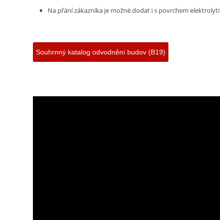
Na přání zákazníka je možné dodat i s povrchem elektroly
Souhrnný katalog odvodnění budov (B19)