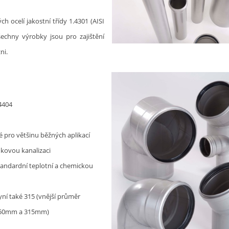
 ocelí jakostní třídy 1.4301 (AISI
Všechny výrobky jsou pro zajištění
ni.
4404
 pro většinu běžných aplikací
ukovou kanalizaci
standardní teplotní a chemickou
yní také 315 (vnější průměr
250mm a 315mm)