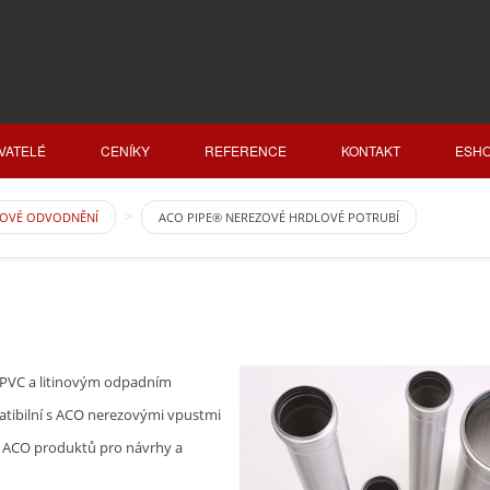
VATELÉ
CENÍKY
REFERENCE
KONTAKT
ESH
ZOVÉ ODVODNĚNÍ
ACO PIPE® NEREZOVÉ HRDLOVÉ POTRUBÍ
 PVC a litinovým odpadním
tibilní s ACO nerezovými vpustmi
u ACO produktů pro návrhy a