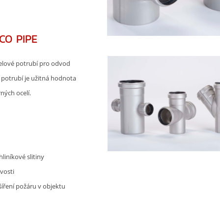
CO PIPE
elové potrubí pro odvod
potrubí je užitná hodnota
ých ocelí.
liníkové slitiny
vosti
íření požáru v objektu